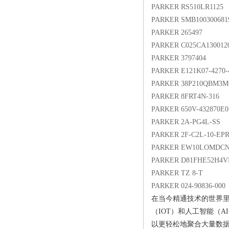
PARKER RS510LR1125
PARKER SMB100300681
PARKER 265497
PARKER C025CA130012
PARKER 3797404
PARKER E121K07-4270-
PARKER 38P210QBM3M
PARKER 8FRT4N-316
PARKER 650V-432870E0
PARKER 2A-PG4L-SS
PARKER 2F-C2L-10-EPR
PARKER EW10LOMDC
PARKER D81FHE52H4V
PARKER TZ 8-T
PARKER 024-90836-000
在当今精通技术的世界
（IOT）和人工智能（
以更轻松地聚合大量数