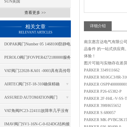
SUN美国
查看更多 >>
相关文章
详细介绍
RELEVANT ARTICLES
南京惠言达电气有限公
DOPAK阀门Number 05 1468100防静电
品备件 的一站式供应商
体验！
PEROLO阀门FOVPER4272180000服务
图片可能与实物存在差
专业
PARKER 3349111662
VAT阀门22028-KA01 -0003具有高传导
PARKER M10GC3/8R-31
性
AIRTEC阀门ST-18-310确保精确
PARKER OSPP400000001
PARKER P26-65382-P
ASSURED AUTOMATION阀门
PARKER 2F-H4L-V-SS-
PARKER 398H655652
D31DAXV4B运用空气干燥设备
VAT角阀PC23-224111故障率几乎没有
PARKER S.680057
PARKER MK-PVBG3K15
IMAV阀门SV1-16N-C-0-024DG结构接
PARKER 036-80409-0