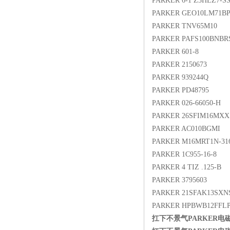
PARKER 6-1 Z3HLZ7-S
PARKER GEO10LM71B
PARKER TNV65M10
PARKER PAFS100BNBR
PARKER 601-8
PARKER 2150673
PARKER 939244Q
PARKER PD48795
PARKER 026-66050-H
PARKER 26SFIM16MXX
PARKER AC010BGMI
PARKER M16MRT1N-31
PARKER 1C955-16-8
PARKER 4 TIZ .125-B
PARKER 3795603
PARKER 21SFAK13SXN
PARKER HPBWB12FFL
扛下不景气PARKER电磁