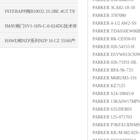
PARKER 3CA82-18-10
单合理
INTERAPP阀B10032.33-2BE.4GT.TS
PARKER 3787080
PARKER 4-1/2 AW2-SS
产品详情
IMAV阀门SV1-16N-C-0-024DG技术详
PARKER TDA016EW06
PARKER RK-CE050-01
情更新
HAWE阀NZP系列NZP 16 CZ 55/60产
PARKER 026-54155-H
PARKER D1VW015CNJ
品详情
PARKER 026-71931-HL
PARKER RPA-96-733
PARKER M6RUM3-316
PARKER KZ7125
PARKER S24-10843-0
PARKER 13KAIW17MP
PARKER 635/DER03
PARKER 125-071703
PARKER P3KFA13DSM
PARKER KK-M-M2-02S-C