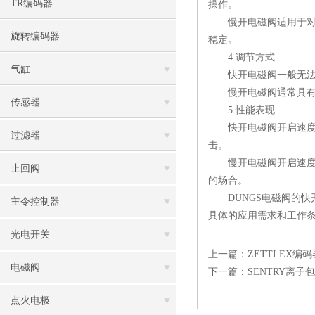
TR编码器
操作。
慢开电磁阀适用于对流
旋转编码器
稳定。
4.调节方式
气缸
快开电磁阀一般无法直
慢开电磁阀通常具有可
传感器
5.性能表现
快开电磁阀开启速度快
过滤器
击。
慢开电磁阀开启速度慢
止回阀
的场合。
DUNGS电磁阀的快
主令控制器
具体的应用需求和工作
光电开关
上一篇：
ZETTLEX编码器I
电磁阀
下一篇：
SENTRY离子包
点火电极