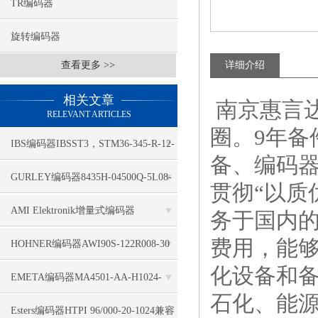
TR编码器
旋转编码器
查看更多 >>
详细介绍
相关文章
南京惠言达
RELEVANT ARTICLES
圈。9年
IBS编码器IBSST3，STM36-345-R-12-
备、编码
4-2-2-1-1-1哪家有
GURLEY编码器8435H-04500Q-5L08-
贯彻“以质
C18TQ-25MN认真检测
AMI Elektronik增量式编码器
务于国内
费用，能
41100257-02048好的性价比
HOHNER编码器AWI90S-122R008-30
化设备和
广泛领域
EMETA编码器MA4501-AA-H1024-
石化、能
R2196坏境满足多
Esters编码器HTPI 96/000-20-1024兼容