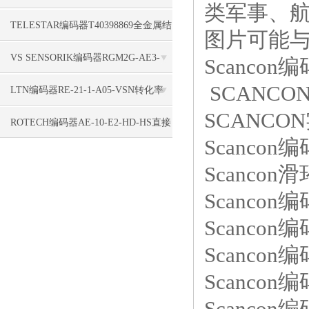
类军事、
性
TELESTAR编码器T40398869全金属结
图片可能
构
VS SENSORIK编码器RGM2G-AE3-
Scancon编
SCANCO
V3Z/T200稳固
LTN编码器RE-21-1-A05-VSN转化率
SCANCO
不错
ROTECH编码器AE-10-E2-HD-HS直接
Scancon编码
组装
Scancon滑
Scancon编码
Scancon编
Scancon编码
Scancon编码
Scancon编