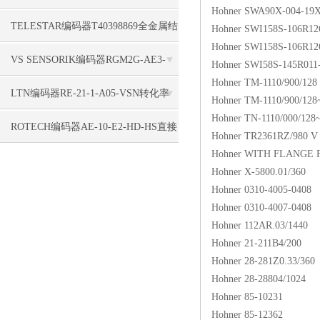
Hohner SWA90X-004-19
性
TELESTAR编码器T40398869全金属结
Hohner SWI158S-106R12
Hohner SWI158S-106R12
构
VS SENSORIK编码器RGM2G-AE3-
Hohner SWI58S-145R011
Hohner TM-1110/900/128
V3Z/T200稳固
LTN编码器RE-21-1-A05-VSN转化率
Hohner TM-1110/900/12
Hohner TN-1110/000/128
不错
ROTECH编码器AE-10-E2-HD-HS直接
Hohner TR2361RZ/980 V
Hohner WITH FLANGE 
组装
Hohner X-5800.01/360
Hohner 0310-4005-0408
Hohner 0310-4007-0408
Hohner 112AR.03/1440
Hohner 21-211B4/200
Hohner 28-281Z0.33/360
Hohner 28-28804/1024
Hohner 85-10231
Hohner 85-12362