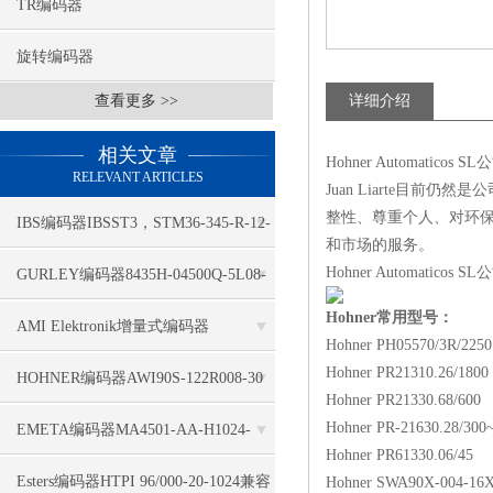
TR编码器
旋转编码器
查看更多 >>
详细介绍
相关文章
Hohner Automa
RELEVANT ARTICLES
Juan Liarte
整性、尊重个人、对环
IBS编码器IBSST3，STM36-345-R-12-
和市场的服务。
4-2-2-1-1-1哪家有
Hohner Automati
GURLEY编码器8435H-04500Q-5L08-
Hohner常用型号：
C18TQ-25MN认真检测
AMI Elektronik增量式编码器
Hohner PH05570/3R/2250
Hohner PR21310.26/1800
41100257-02048好的性价比
HOHNER编码器AWI90S-122R008-30
Hohner PR21330.68/600
广泛领域
Hohner PR-21630.28/300
EMETA编码器MA4501-AA-H1024-
Hohner PR61330.06/45
R2196坏境满足多
Esters编码器HTPI 96/000-20-1024兼容
Hohner SWA90X-004-16