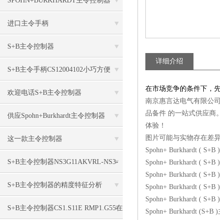
SPOHN+BURKHARDT主令控制器
SMON6EZ420小巧耐用
进口主令手柄
CS1S11VRMP1G55.MP1.G55技术详情
S+B主令控制器
详细介绍
ST0.07R8P1+G55+B1NSW更新技术
S+B主令手柄CS12004102小巧方便
在市场竞争的条件下，
欢迎电话S+B主令控制器
南京惠言达电气有限公
品备件 的一站式供应商
VNSO33FU18AKVZ40.40
供应Spohn+Burkhardt主令控制器
体验！
MON6VRHD10.10
图片可能与实物存在差
这一款主令控制器
Spohn+ Burkhardt ( S
VNS02ZFN18SKERHD 10P惠言达有
S+B主令控制器NS3G11AKVRL-NS3-
Spohn+ Burkhardt ( S
Spohn+ Burkhardt ( S
A-7-7非常规
S+B主令控制器的精度特征分析
Spohn+ Burkhardt ( 
Spohn+ Burkhardt ( S
S+B主令控制器CS1.S11E RMP1.G55在
Spohn+ Burkhardt (S