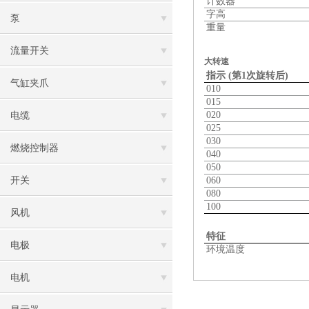
计数器
字高
泵
重量
流量开关
大转速
指示 (第1次旋转后)
气缸夹爪
010
015
020
电缆
025
030
燃烧控制器
040
050
开关
060
080
100
风机
特征
电极
环境温度
电机